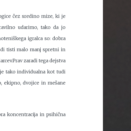
ogice čez sredino mize, ki je
avilno udarimo, tako da jo
oteniškega igralca so: dobra
di tisti malo manj spretni in
rcev.Prav zaradi tega dejstva
 tako individualna kot tudi
, ekipno, dvojice in mešane
ra koncentracija in psihična