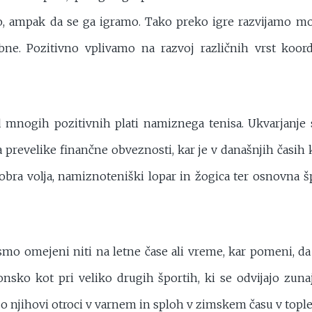
, ampak da se ga igramo. Tako preko igre razvijamo mot
. Pozitivno vplivamo na razvoj različnih vrst koordina
 mnogih pozitivnih plati namiznega tenisa. Ukvarjanje 
ja prevelike finančne obveznosti, kar je v današnjih časih
obra volja, namiznoteniški lopar in žogica ter osnovna š
ismo omejeni niti na letne čase ali vreme, kar pomeni, d
onsko kot pri veliko drugih športih, ki se odvijajo zuna
 so njihovi otroci v varnem in sploh v zimskem času v topl