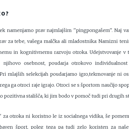
ZO?
ek namenjamo prav najmlajšim ''pingpongašem''. Naj v
rav za tebe, vašega malčka ali mladostnika: Namizni teni
nemu in kognitivnemu razvoju otroka. Udejstvovanje v t
uje njihovo osebnost, poudarja otrokovo individualnost
Pri mlajših selekcijah poudarjamo igro,tekmovanje ni osn
rega ga otroci raje igrajo. Otroci se s športom naučijo spop
jo pozitivna stališča, ki jim bodo v pomoč tudi pri drugih st
 za otroka ni koristno le iz socialnega vidika, še pomem
abaven šport, poleg tega pa tudi zelo koristen za naše