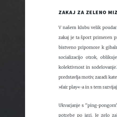
ZAKAJ ZA ZELENO MI
V našem klubu velik poudar
zakaj je ta šport primeren p
bistveno pripomore k gibal
socializacijo otrok, oblik
kolektivnost in sodelovanje.
predstavlja motiv, zaradi kate
»fair play«-a in s tem razvija
Ukvarjanje s ''ping-pongom''
potrebe po igri. Je zelo z