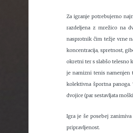
Za igranje potrebujemo najma
razdeljena z mrežico na d
nasprotnik čim težje vrne na
koncentracija, spretnost, gib
okretni ter s slabšo telesno
je namizni tenis namenjen t
kolektivna športna panoga. 
dvojice (par sestavljata moški
Igra je še posebej zanimiva
pripravljenost.