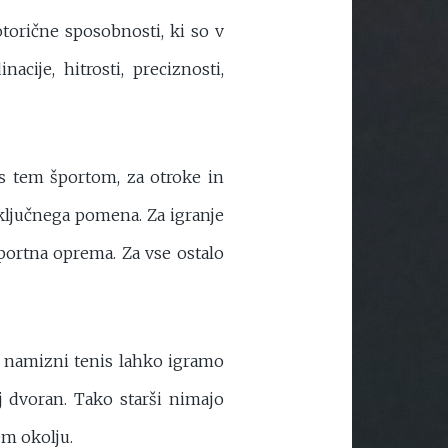
orične sposobnosti, ki so v
cije, hitrosti, preciznosti,
s tem športom, za otroke in
 ključnega pomena. Za igranje
portna oprema. Za vse ostalo
a namizni tenis lahko igramo
j dvoran. Tako starši nimajo
em okolju.