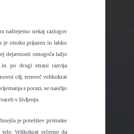
am naštejemo nekaj razlogov
s je otroku prijazen in lahko
ej dejavnosti omogoča lažjo
 in po drugi strani razvija
ovni cilj, temveč velikokrat
rijemanja s porazi, se naučijo
vareh v življenju.
bnejša je potešitev prvinske
 telo. Velikokrat rečemo da