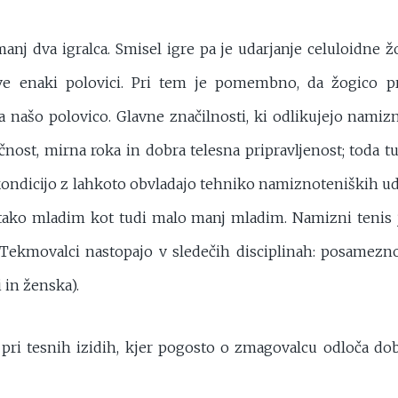
nj dva igralca. Smisel igre pa je udarjanje celuloidne ž
ve enaki polovici. Pri tem je pomembno, da žogico pr
 našo polovico. Glavne značilnosti, ki odlikujejo namizn
čnost, mirna roka in dobra telesna pripravljenost; toda tu
 kondicijo z lahkoto obvladajo tehniko namiznoteniških uda
ako mladim kot tudi malo manj mladim. Namizni tenis je
Tekmovalci nastopajo v sledečih disciplinah: posamezno
 in ženska).
 pri tesnih izidih, kjer pogosto o zmagovalcu odloča dob