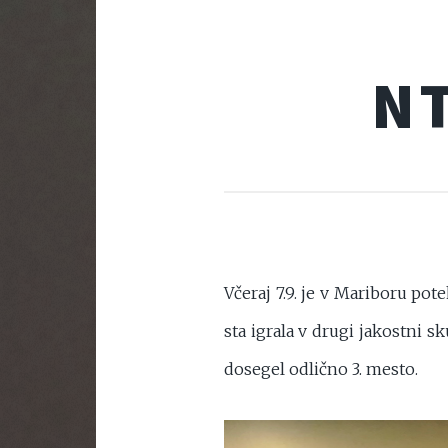
N
Včeraj 7.9. je v Mariboru pot
sta igrala v drugi jakostni sk
dosegel odlično 3. mesto.