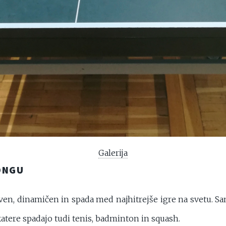
Galerija
ONGU
iven, dinamičen in spada med najhitrejše igre na svetu. S
katere spadajo tudi tenis, badminton in squash.